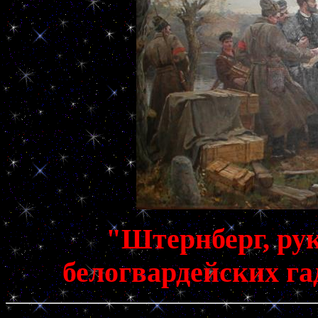
"Штернберг, ру
белогвардейских га